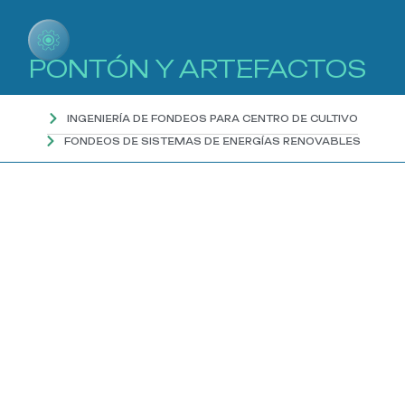
PONTÓN Y ARTEFACTOS
Para asegurar el correcto funcionamiento de los
INGENIERÍA DE FONDEOS PARA CENTRO DE CULTIVO
sistemas de anclajes, proyectamos y calculamos
FONDEOS DE SISTEMAS DE ENERGÍAS RENOVABLES
bajo los criterios y normativas de seguridad, Res.
N°1821 y norma noruega NS 9415. Nos
caracterizamos por la meticulosidad y buenas
prácticas al desarrollar la ingeniería de estos
elementos, garantizando así una correcta
proyección de su futura operación.
MEMORIA DE CÁLCULO
OPERACIONAL